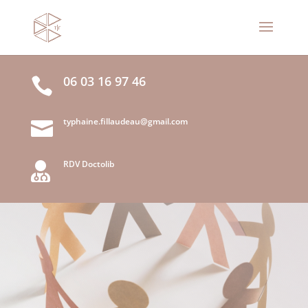
06 03 16 97 46

typhaine.fillaudeau@gmail.com

RDV Doctolib
